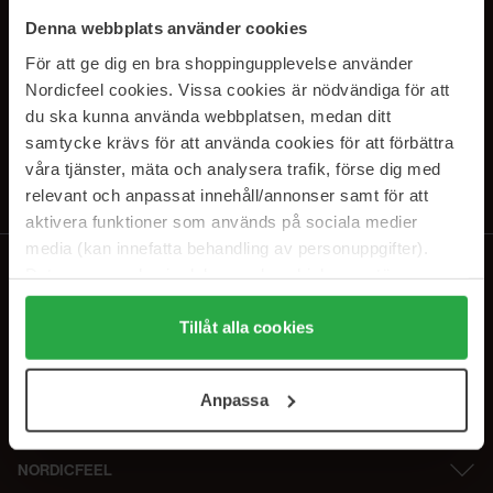
PRENUMERERA PÅ VÅRA
Denna webbplats använder cookies
NYHETSBREV
För att ge dig en bra shoppingupplevelse använder
Nordicfeel cookies. Vissa cookies är nödvändiga för att
E-postadress
du ska kunna använda webbplatsen, medan ditt
samtycke krävs för att använda cookies för att förbättra
våra tjänster, mäta och analysera trafik, förse dig med
Genom att prenumerera accepterar du vår
Integritetspolicy
.
Avprenumerera när som helst.
relevant och anpassat innehåll/annonser samt för att
aktivera funktioner som används på sociala medier
media (kan innefatta behandling av personuppgifter).
Data som samlas in delas med cookieleverantören.
Genom att trycka på "Tillåt alla cookies" accepterar du
alla cookies, medan du under "Detaljer" kan anpassa
Tillåt alla cookies
användningen av cookies. Du kan när som helst återkalla
ditt samtycke. För mer information se vår Cookie Policy
Anpassa
samt vår Integritetspolicy.
NORDICFEEL