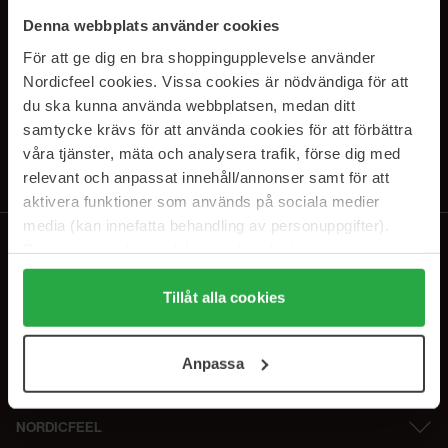
PRENUMERERA PÅ VÅRA
Denna webbplats använder cookies
NYHETSBREV
För att ge dig en bra shoppingupplevelse använder
Nordicfeel cookies. Vissa cookies är nödvändiga för att
E-postadress
du ska kunna använda webbplatsen, medan ditt
samtycke krävs för att använda cookies för att förbättra
våra tjänster, mäta och analysera trafik, förse dig med
Genom att prenumerera accepterar du vår
Integritetspolicy
.
Avprenumerera när som helst.
relevant och anpassat innehåll/annonser samt för att
aktivera funktioner som används på sociala medier
media (kan innefatta behandling av personuppgifter).
Data som samlas in delas med cookieleverantören.
Genom att trycka på "Tillåt alla cookies" accepterar du
alla cookies, medan du under "Detaljer" kan anpassa
Tillåt alla cookies
användningen av cookies. Du kan när som helst återkalla
ditt samtycke. För mer information se vår Cookie Policy
Anpassa
samt vår Integritetspolicy.
NORDICFEEL