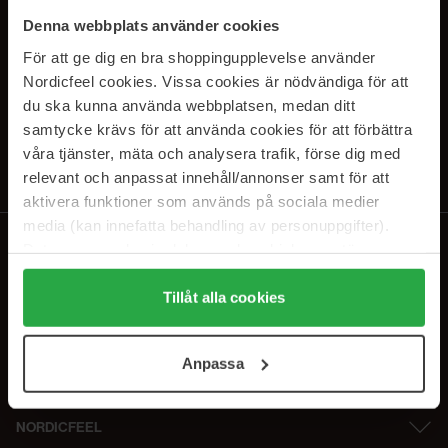
PRENUMERERA PÅ VÅRA
Denna webbplats använder cookies
NYHETSBREV
För att ge dig en bra shoppingupplevelse använder
Nordicfeel cookies. Vissa cookies är nödvändiga för att
E-postadress
du ska kunna använda webbplatsen, medan ditt
samtycke krävs för att använda cookies för att förbättra
våra tjänster, mäta och analysera trafik, förse dig med
Genom att prenumerera accepterar du vår
Integritetspolicy
.
Avprenumerera när som helst.
relevant och anpassat innehåll/annonser samt för att
aktivera funktioner som används på sociala medier
media (kan innefatta behandling av personuppgifter).
Data som samlas in delas med cookieleverantören.
Genom att trycka på "Tillåt alla cookies" accepterar du
alla cookies, medan du under "Detaljer" kan anpassa
Tillåt alla cookies
användningen av cookies. Du kan när som helst återkalla
ditt samtycke. För mer information se vår Cookie Policy
Anpassa
samt vår Integritetspolicy.
NORDICFEEL