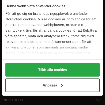
PRENUMERERA PÅ VÅRA
Denna webbplats använder cookies
NYHETSBREV
För att ge dig en bra shoppingupplevelse använder
Nordicfeel cookies. Vissa cookies är nödvändiga för att
E-postadress
du ska kunna använda webbplatsen, medan ditt
samtycke krävs för att använda cookies för att förbättra
våra tjänster, mäta och analysera trafik, förse dig med
Genom att prenumerera accepterar du vår
Integritetspolicy
.
Avprenumerera när som helst.
relevant och anpassat innehåll/annonser samt för att
aktivera funktioner som används på sociala medier
media (kan innefatta behandling av personuppgifter).
Data som samlas in delas med cookieleverantören.
Genom att trycka på "Tillåt alla cookies" accepterar du
alla cookies, medan du under "Detaljer" kan anpassa
Tillåt alla cookies
användningen av cookies. Du kan när som helst återkalla
ditt samtycke. För mer information se vår Cookie Policy
Anpassa
samt vår Integritetspolicy.
NORDICFEEL