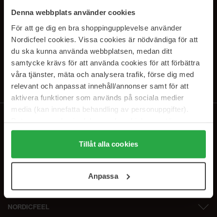
PRENUMERERA PÅ VÅRA
Denna webbplats använder cookies
NYHETSBREV
För att ge dig en bra shoppingupplevelse använder
Nordicfeel cookies. Vissa cookies är nödvändiga för att
E-postadress
du ska kunna använda webbplatsen, medan ditt
samtycke krävs för att använda cookies för att förbättra
våra tjänster, mäta och analysera trafik, förse dig med
Genom att prenumerera accepterar du vår
Integritetspolicy
.
Avprenumerera när som helst.
relevant och anpassat innehåll/annonser samt för att
aktivera funktioner som används på sociala medier
media (kan innefatta behandling av personuppgifter).
Data som samlas in delas med cookieleverantören.
Genom att trycka på "Tillåt alla cookies" accepterar du
alla cookies, medan du under "Detaljer" kan anpassa
Tillåt alla cookies
användningen av cookies. Du kan när som helst återkalla
ditt samtycke. För mer information se vår Cookie Policy
Anpassa
samt vår Integritetspolicy.
NORDICFEEL