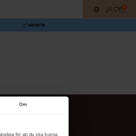
0
VÅR BUTIK
Om
Följ oss
TikTok
ändiga för att du ska kunna