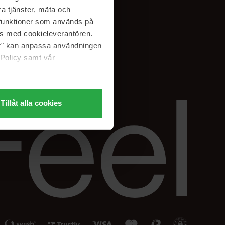
Facebook
a tjänster, mäta och
ning
Instagram
a funktioner som används på
Linkedin
as med cookieleverantören.
jer" kan anpassa användningen
 Policy samt vår
Tillåt alla cookies