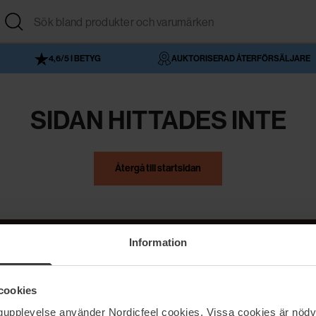
4,6/5 I BETYG
AUKTORISERAD ÅTERFÖRSÄLJARE
SIDAN HITTADES INTE
Återgå till startsidan
Information
NordicFeel
Hjälp
cookies
Om NordicFeel
Kontakta oss
ngupplevelse använder Nordicfeel cookies. Vissa cookies är nödv