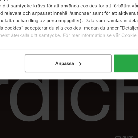
Vår butik
FAQ
itt samtycke krävs för att använda cookies för att förbättra vår
Våra varumärken
Spåra min beställ
med relevant och anpassat innehåll/annonser samt för att aktiver
Jobba hos oss
Returer &
nefatta behandling av personuppgifter). Data som samlas in del
reklamationer
alla cookies" accepterar du alla cookies, medan du under "Detal
Samarbeta med oss
elst återkalla ditt samtycke. För mer information se vår Cookie
The Beauty Edit
Anpassa