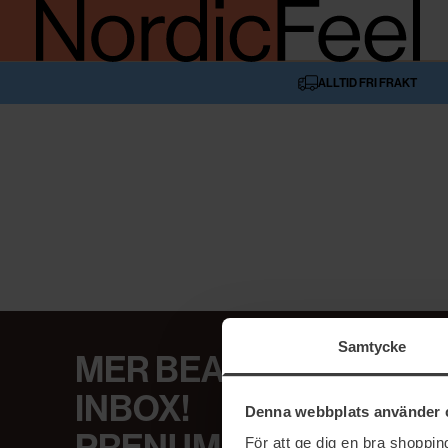
ALLTID FRI FRAKT
Samtycke
MER BEAUTY I DIN
INBOX!
Denna webbplats använder 
För att ge dig en bra shoppi