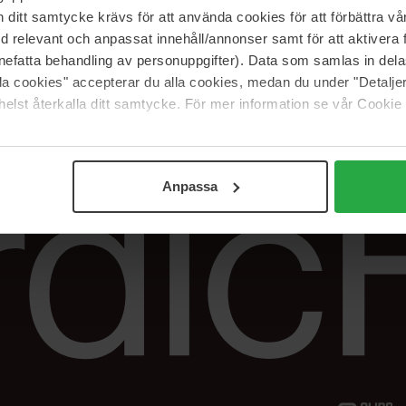
Vår butik
FAQ
itt samtycke krävs för att använda cookies för att förbättra vår
Våra varumärken
Spåra min beställ
med relevant och anpassat innehåll/annonser samt för att aktiver
Jobba hos oss
Returer &
nefatta behandling av personuppgifter). Data som samlas in del
reklamationer
alla cookies" accepterar du alla cookies, medan du under "Detal
Samarbeta med oss
elst återkalla ditt samtycke. För mer information se vår Cookie
The Beauty Edit
Anpassa