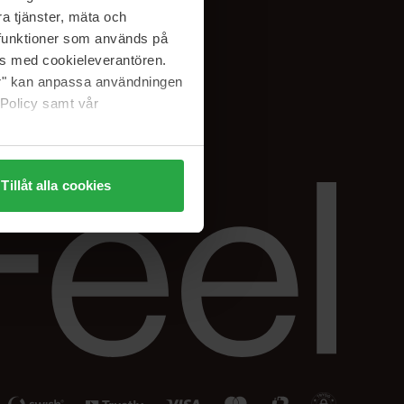
Facebook
a tjänster, mäta och
ning
Instagram
a funktioner som används på
Linkedin
as med cookieleverantören.
jer" kan anpassa användningen
 Policy samt vår
Tillåt alla cookies