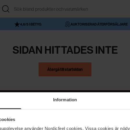
4,6/5 I BETYG
AUKTORISERAD ÅTERFÖRSÄLJARE
SIDAN HITTADES INTE
Återgå till startsidan
Information
NordicFeel
Hjälp
cookies
Om NordicFeel
Kontakta oss
ngupplevelse använder Nordicfeel cookies. Vissa cookies är nödv