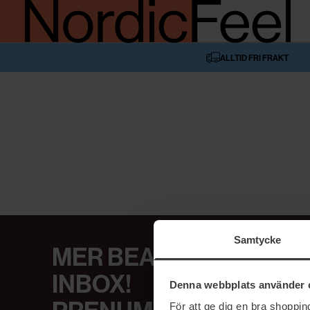
ALLTID FRI FRAKT
Samtycke
MER BEAUTY I DIN
INBOX!
Denna webbplats använder 
För att ge dig en bra shoppi