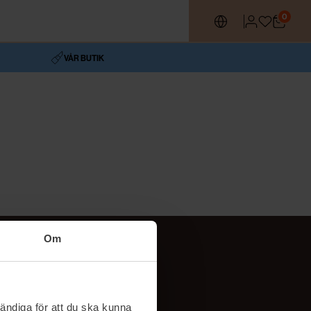
0
VÅR BUTIK
Om
Följ oss
TikTok
ändiga för att du ska kunna