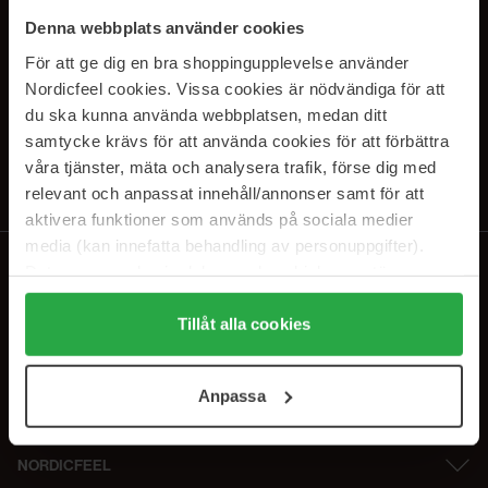
SUBSCRIBE TO OUR
Denna webbplats använder cookies
NEWSLETTER
För att ge dig en bra shoppingupplevelse använder
Nordicfeel cookies. Vissa cookies är nödvändiga för att
E-postadresse
du ska kunna använda webbplatsen, medan ditt
samtycke krävs för att använda cookies för att förbättra
våra tjänster, mäta och analysera trafik, förse dig med
Ved å abonnere godtar du vår
personvernerklæring
. Du kan melde deg
av når som helst.
relevant och anpassat innehåll/annonser samt för att
aktivera funktioner som används på sociala medier
media (kan innefatta behandling av personuppgifter).
Data som samlas in delas med cookieleverantören.
Genom att trycka på "Tillåt alla cookies" accepterar du
alla cookies, medan du under "Detaljer" kan anpassa
Tillåt alla cookies
användningen av cookies. Du kan när som helst återkalla
ditt samtycke. För mer information se vår Cookie Policy
Anpassa
samt vår Integritetspolicy.
NORDICFEEL