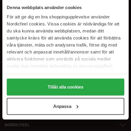
SUBSCRIBE TO OUR
Denna webbplats använder cookies
NEWSLETTER
För att ge dig en bra shoppingupplevelse använder
Nordicfeel cookies. Vissa cookies är nödvändiga för att
E-postadresse
du ska kunna använda webbplatsen, medan ditt
samtycke krävs för att använda cookies för att förbättra
våra tjänster, mäta och analysera trafik, förse dig med
Ved å abonnere godtar du vår
personvernerklæring
. Du kan melde deg
av når som helst.
relevant och anpassat innehåll/annonser samt för att
aktivera funktioner som används på sociala medier
media (kan innefatta behandling av personuppgifter).
Data som samlas in delas med cookieleverantören.
Genom att trycka på "Tillåt alla cookies" accepterar du
alla cookies, medan du under "Detaljer" kan anpassa
Tillåt alla cookies
användningen av cookies. Du kan när som helst återkalla
ditt samtycke. För mer information se vår Cookie Policy
Anpassa
samt vår Integritetspolicy.
NORDICFEEL