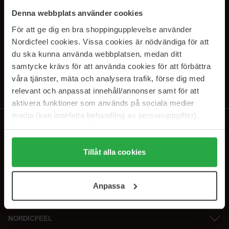
SUBSCRIBE TO OUR
Denna webbplats använder cookies
NEWSLETTER
För att ge dig en bra shoppingupplevelse använder
Nordicfeel cookies. Vissa cookies är nödvändiga för att
E-postadresse
du ska kunna använda webbplatsen, medan ditt
samtycke krävs för att använda cookies för att förbättra
våra tjänster, mäta och analysera trafik, förse dig med
Ved å abonnere godtar du vår
personvernerklæring
. Du kan melde deg
av når som helst.
relevant och anpassat innehåll/annonser samt för att
aktivera funktioner som används på sociala medier
media (kan innefatta behandling av personuppgifter).
Data som samlas in delas med cookieleverantören.
Genom att trycka på "Tillåt alla cookies" accepterar du
alla cookies, medan du under "Detaljer" kan anpassa
Tillåt alla cookies
användningen av cookies. Du kan när som helst återkalla
ditt samtycke. För mer information se vår Cookie Policy
Anpassa
samt vår Integritetspolicy.
NORDICFEEL