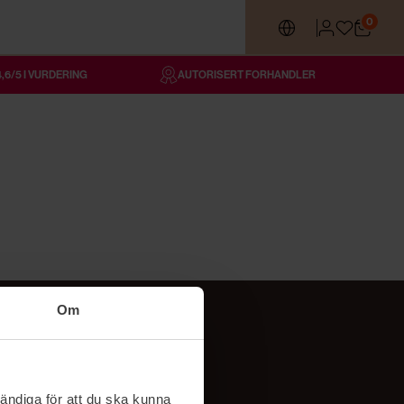
0
4,6/5 I VURDERING
AUTORISERT FORHANDLER
Om
Følg oss
TikTok
ändiga för att du ska kunna