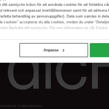
Våre merker
FAQ
itt samtycke krävs för att använda cookies för att förbättra vår
The Beauty Edit
Spor bestillingen
med relevant och anpassat innehåll/annonser samt för att aktiver
Jobb hos oss
Retur og reklama
nefatta behandling av personuppgifter). Data som samlas in del
alla cookies" accepterar du alla cookies, medan du under "Detal
Samarbeidspartner
Blush har blitt
elst återkalla ditt samtycke. För mer information se vår Cookie
Nordicfeel
Anpassa
tockholm
Email:
info@nordicfeel.no