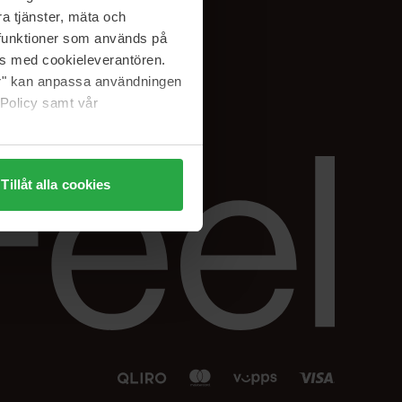
Facebook
a tjänster, mäta och
 min
Instagram
a funktioner som används på
sjon
Linkedin
as med cookieleverantören.
jer" kan anpassa användningen
 Policy samt vår
Tillåt alla cookies