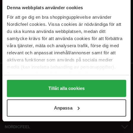
SUBSCRIBE TO OUR
Denna webbplats använder cookies
NEWSLETTER
För att ge dig en bra shoppingupplevelse använder
Nordicfeel cookies. Vissa cookies är nödvändiga för att
E-postadresse
du ska kunna använda webbplatsen, medan ditt
samtycke krävs för att använda cookies för att förbättra
våra tjänster, mäta och analysera trafik, förse dig med
Ved å abonnere godtar du vår
personvernerklæring
. Du kan melde deg
av når som helst.
relevant och anpassat innehåll/annonser samt för att
aktivera funktioner som används på sociala medier
media (kan innefatta behandling av personuppgifter).
Data som samlas in delas med cookieleverantören.
Genom att trycka på "Tillåt alla cookies" accepterar du
alla cookies, medan du under "Detaljer" kan anpassa
Tillåt alla cookies
användningen av cookies. Du kan när som helst återkalla
ditt samtycke. För mer information se vår Cookie Policy
Anpassa
samt vår Integritetspolicy.
NORDICFEEL