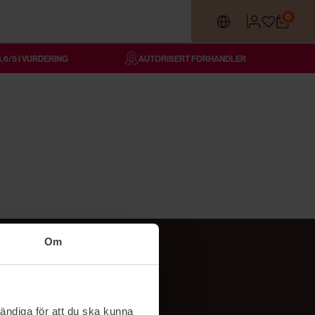
0
4,6/5 I VURDERING
AUTORISERT FORHANDLER
Om
Følg oss
TikTok
ändiga för att du ska kunna