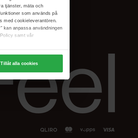
Facebook
a tjänster, mäta och
 min
Instagram
a funktioner som används på
sjon
Linkedin
as med cookieleverantören.
jer" kan anpassa användningen
 Policy samt vår
Tillåt alla cookies