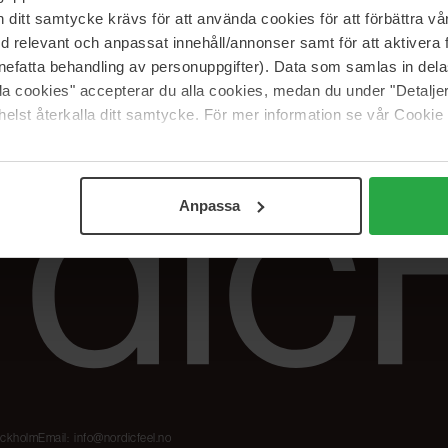
Våre merker
FAQ
itt samtycke krävs för att använda cookies för att förbättra vår
The Beauty Edit
Spor bestillingen
med relevant och anpassat innehåll/annonser samt för att aktiver
Jobb hos oss
Retur og reklama
nefatta behandling av personuppgifter). Data som samlas in del
alla cookies" accepterar du alla cookies, medan du under "Detal
Samarbeidspartner
Blush har blitt
Nordicfeel
elst återkalla ditt samtycke. För mer information se vår Cookie
Anpassa
tockholm
Email:
info@nordicfeel.no