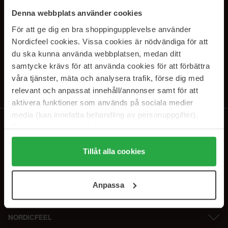
SUBSCRIBE TO OUR
Denna webbplats använder cookies
NEWSLETTER
För att ge dig en bra shoppingupplevelse använder
Nordicfeel cookies. Vissa cookies är nödvändiga för att
E-postadresse
du ska kunna använda webbplatsen, medan ditt
samtycke krävs för att använda cookies för att förbättra
våra tjänster, mäta och analysera trafik, förse dig med
Ved å abonnere godtar du vår
personvernerklæring
. Du kan melde deg
av når som helst.
relevant och anpassat innehåll/annonser samt för att
aktivera funktioner som används på sociala medier
media (kan innefatta behandling av personuppgifter).
Data som samlas in delas med cookieleverantören.
Genom att trycka på "Tillåt alla cookies" accepterar du
alla cookies, medan du under "Detaljer" kan anpassa
Tillåt alla cookies
användningen av cookies. Du kan när som helst återkalla
ditt samtycke. För mer information se vår Cookie Policy
Anpassa
samt vår Integritetspolicy.
NORDICFEEL