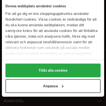
SUBSCRIBE TO OUR
Denna webbplats använder cookies
NEWSLETTER
För att ge dig en bra shoppingupplevelse använder
Nordicfeel cookies. Vissa cookies är nödvändiga för att
E-postadresse
du ska kunna använda webbplatsen, medan ditt
samtycke krävs för att använda cookies för att förbättra
våra tjänster, mäta och analysera trafik, förse dig med
Ved å abonnere godtar du vår
personvernerklæring
. Du kan melde deg
av når som helst.
relevant och anpassat innehåll/annonser samt för att
aktivera funktioner som används på sociala medier
media (kan innefatta behandling av personuppgifter).
Data som samlas in delas med cookieleverantören.
Genom att trycka på "Tillåt alla cookies" accepterar du
alla cookies, medan du under "Detaljer" kan anpassa
Tillåt alla cookies
användningen av cookies. Du kan när som helst återkalla
ditt samtycke. För mer information se vår Cookie Policy
Anpassa
samt vår Integritetspolicy.
NORDICFEEL