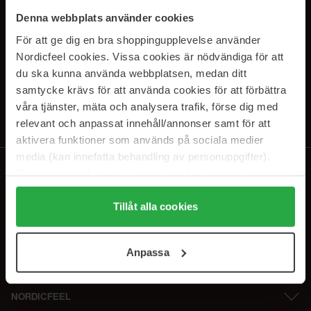
SUBSCRIBE TO OUR
Denna webbplats använder cookies
NEWSLETTER
För att ge dig en bra shoppingupplevelse använder
Nordicfeel cookies. Vissa cookies är nödvändiga för att
E-postadresse
du ska kunna använda webbplatsen, medan ditt
samtycke krävs för att använda cookies för att förbättra
våra tjänster, mäta och analysera trafik, förse dig med
Ved å abonnere godtar du vår
personvernerklæring
. Du kan melde deg
av når som helst.
relevant och anpassat innehåll/annonser samt för att
aktivera funktioner som används på sociala medier
media (kan innefatta behandling av personuppgifter).
Data som samlas in delas med cookieleverantören.
Genom att trycka på "Tillåt alla cookies" accepterar du
alla cookies, medan du under "Detaljer" kan anpassa
Tillåt alla cookies
användningen av cookies. Du kan när som helst återkalla
ditt samtycke. För mer information se vår Cookie Policy
Anpassa
samt vår Integritetspolicy.
NORDICFEEL