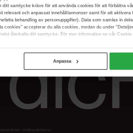
Våre merker
FAQ
itt samtycke krävs för att använda cookies för att förbättra vår
The Beauty Edit
Spor bestillingen
med relevant och anpassat innehåll/annonser samt för att aktiver
Jobb hos oss
Retur og reklama
nefatta behandling av personuppgifter). Data som samlas in del
alla cookies" accepterar du alla cookies, medan du under "Detal
Samarbeidspartner
Blush har blitt
Nordicfeel
elst återkalla ditt samtycke. För mer information se vår Cookie
Anpassa
tockholm
Email:
info@nordicfeel.no