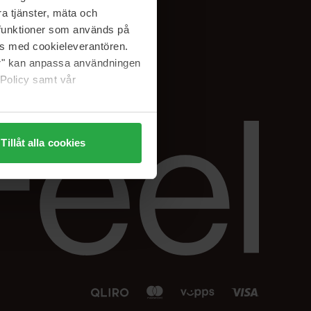
Facebook
a tjänster, mäta och
 min
Instagram
a funktioner som används på
sjon
Linkedin
as med cookieleverantören.
jer" kan anpassa användningen
 Policy samt vår
Tillåt alla cookies