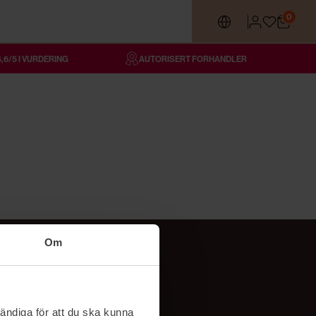
0
4,6/5 I VURDERING
AUTORISERT FORHANDLER
Om
Følg oss
TikTok
ändiga för att du ska kunna