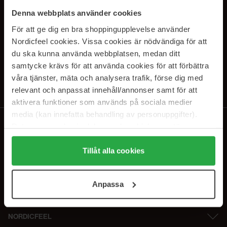
SUBSCRIBE TO OUR
Denna webbplats använder cookies
NEWSLETTER
För att ge dig en bra shoppingupplevelse använder
Nordicfeel cookies. Vissa cookies är nödvändiga för att
E-postadresse
du ska kunna använda webbplatsen, medan ditt
samtycke krävs för att använda cookies för att förbättra
våra tjänster, mäta och analysera trafik, förse dig med
Ved å abonnere godtar du vår
personvernerklæring
. Du kan melde deg
av når som helst.
relevant och anpassat innehåll/annonser samt för att
aktivera funktioner som används på sociala medier
media (kan innefatta behandling av personuppgifter).
Data som samlas in delas med cookieleverantören.
Genom att trycka på "Tillåt alla cookies" accepterar du
alla cookies, medan du under "Detaljer" kan anpassa
Tillåt alla cookies
användningen av cookies. Du kan när som helst återkalla
ditt samtycke. För mer information se vår Cookie Policy
Anpassa
samt vår Integritetspolicy.
NORDICFEEL