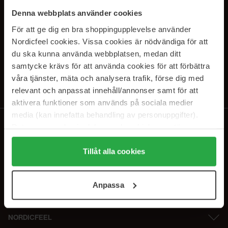
SUBSCRIBE TO OUR
Denna webbplats använder cookies
NEWSLETTER
För att ge dig en bra shoppingupplevelse använder
Nordicfeel cookies. Vissa cookies är nödvändiga för att
E-postadresse
du ska kunna använda webbplatsen, medan ditt
samtycke krävs för att använda cookies för att förbättra
våra tjänster, mäta och analysera trafik, förse dig med
Ved å abonnere godtar du vår
personvernerklæring
. Du kan melde deg
av når som helst.
relevant och anpassat innehåll/annonser samt för att
aktivera funktioner som används på sociala medier
media (kan innefatta behandling av personuppgifter).
Data som samlas in delas med cookieleverantören.
Genom att trycka på "Tillåt alla cookies" accepterar du
alla cookies, medan du under "Detaljer" kan anpassa
Tillåt alla cookies
användningen av cookies. Du kan när som helst återkalla
ditt samtycke. För mer information se vår Cookie Policy
Anpassa
samt vår Integritetspolicy.
NORDICFEEL