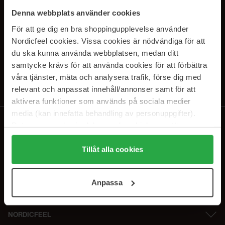
SUBSCRIBE TO OUR
Denna webbplats använder cookies
NEWSLETTER
För att ge dig en bra shoppingupplevelse använder
Nordicfeel cookies. Vissa cookies är nödvändiga för att
E-postadresse
du ska kunna använda webbplatsen, medan ditt
samtycke krävs för att använda cookies för att förbättra
våra tjänster, mäta och analysera trafik, förse dig med
Ved å abonnere godtar du vår
personvernerklæring
. Du kan melde deg
av når som helst.
relevant och anpassat innehåll/annonser samt för att
aktivera funktioner som används på sociala medier
media (kan innefatta behandling av personuppgifter).
Data som samlas in delas med cookieleverantören.
Genom att trycka på "Tillåt alla cookies" accepterar du
alla cookies, medan du under "Detaljer" kan anpassa
Tillåt alla cookies
användningen av cookies. Du kan när som helst återkalla
ditt samtycke. För mer information se vår Cookie Policy
Anpassa
samt vår Integritetspolicy.
NORDICFEEL