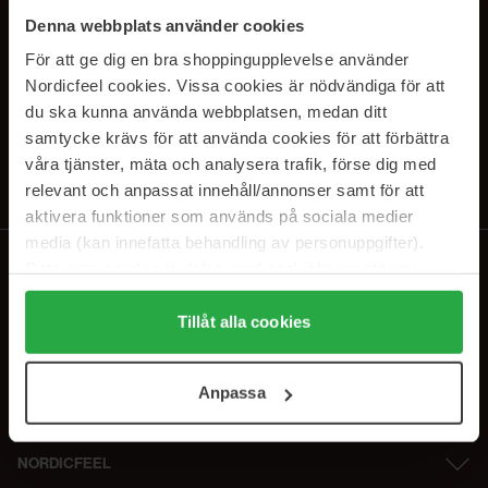
SUBSCRIBE TO OUR
Denna webbplats använder cookies
NEWSLETTER
För att ge dig en bra shoppingupplevelse använder
Nordicfeel cookies. Vissa cookies är nödvändiga för att
E-postadresse
du ska kunna använda webbplatsen, medan ditt
samtycke krävs för att använda cookies för att förbättra
våra tjänster, mäta och analysera trafik, förse dig med
Ved å abonnere godtar du vår
personvernerklæring
. Du kan melde deg
av når som helst.
relevant och anpassat innehåll/annonser samt för att
aktivera funktioner som används på sociala medier
media (kan innefatta behandling av personuppgifter).
Data som samlas in delas med cookieleverantören.
Genom att trycka på "Tillåt alla cookies" accepterar du
alla cookies, medan du under "Detaljer" kan anpassa
Tillåt alla cookies
användningen av cookies. Du kan när som helst återkalla
ditt samtycke. För mer information se vår Cookie Policy
Anpassa
samt vår Integritetspolicy.
NORDICFEEL