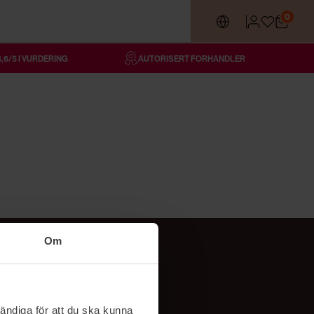
0
4,6/5 I VURDERING
AUTORISERT FORHANDLER
Om
Følg oss
TikTok
ändiga för att du ska kunna