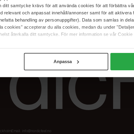
Våre merker
FAQ
itt samtycke krävs för att använda cookies för att förbättra vår
The Beauty Edit
Spor bestillingen
med relevant och anpassat innehåll/annonser samt för att aktiver
Jobb hos oss
Retur og reklama
nefatta behandling av personuppgifter). Data som samlas in del
alla cookies" accepterar du alla cookies, medan du under "Detal
Samarbeidspartner
Blush har blitt
Nordicfeel
elst återkalla ditt samtycke. För mer information se vår Cookie
Anpassa
tockholm
Email:
info@nordicfeel.no