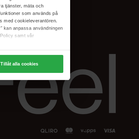
Facebook
a tjänster, mäta och
 min
Instagram
a funktioner som används på
sjon
Linkedin
as med cookieleverantören.
jer" kan anpassa användningen
 Policy samt vår
Tillåt alla cookies