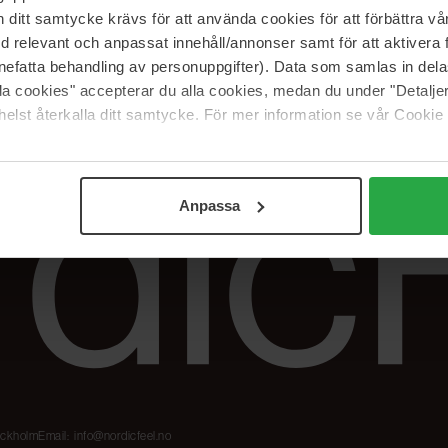
Våre merker
FAQ
itt samtycke krävs för att använda cookies för att förbättra vår
The Beauty Edit
Spor bestillingen
med relevant och anpassat innehåll/annonser samt för att aktiver
Jobb hos oss
Retur og reklama
nefatta behandling av personuppgifter). Data som samlas in del
alla cookies" accepterar du alla cookies, medan du under "Detal
Samarbeidspartner
Blush har blitt
elst återkalla ditt samtycke. För mer information se vår Cookie
Nordicfeel
Anpassa
tockholm
Email:
info@nordicfeel.no