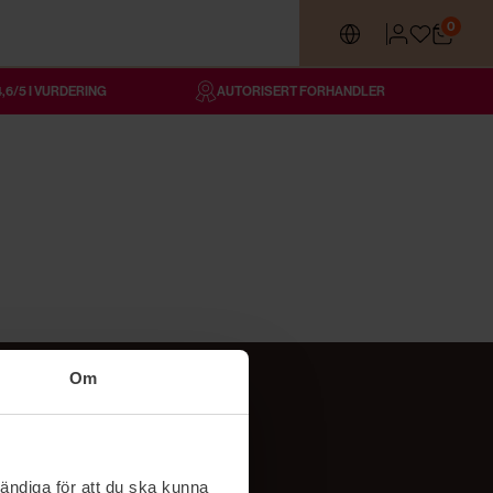
0
4,6/5 I VURDERING
AUTORISERT FORHANDLER
Om
Følg oss
TikTok
ändiga för att du ska kunna