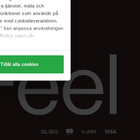
Facebook
a tjänster, mäta och
 min
Instagram
a funktioner som används på
sjon
Linkedin
as med cookieleverantören.
jer" kan anpassa användningen
 Policy samt vår
Tillåt alla cookies