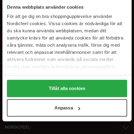
SUBSCRIBE TO OUR
Denna webbplats använder cookies
NEWSLETTER
För att ge dig en bra shoppingupplevelse använder
Nordicfeel cookies. Vissa cookies är nödvändiga för att
E-postadresse
du ska kunna använda webbplatsen, medan ditt
samtycke krävs för att använda cookies för att förbättra
våra tjänster, mäta och analysera trafik, förse dig med
Ved å abonnere godtar du vår
personvernerklæring
. Du kan melde deg
av når som helst.
relevant och anpassat innehåll/annonser samt för att
aktivera funktioner som används på sociala medier
media (kan innefatta behandling av personuppgifter).
Data som samlas in delas med cookieleverantören.
Genom att trycka på "Tillåt alla cookies" accepterar du
alla cookies, medan du under "Detaljer" kan anpassa
Tillåt alla cookies
användningen av cookies. Du kan när som helst återkalla
ditt samtycke. För mer information se vår Cookie Policy
Anpassa
samt vår Integritetspolicy.
NORDICFEEL