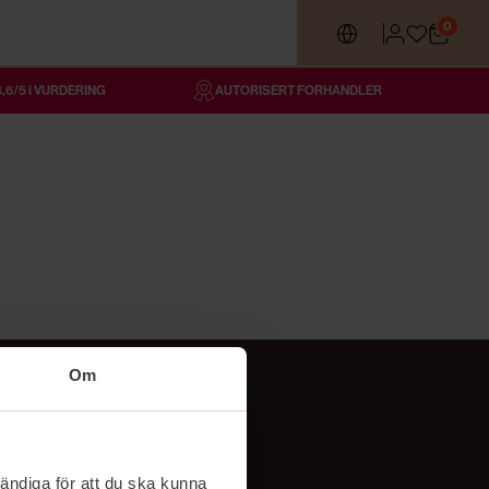
0
4,6/5 I VURDERING
AUTORISERT FORHANDLER
Om
Følg oss
TikTok
ändiga för att du ska kunna