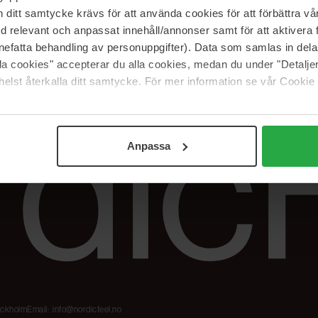
Våre merker
FAQ
itt samtycke krävs för att använda cookies för att förbättra vår
The Beauty Edit
Spor bestillingen
med relevant och anpassat innehåll/annonser samt för att aktiver
Jobb hos oss
Retur og reklama
nefatta behandling av personuppgifter). Data som samlas in del
alla cookies" accepterar du alla cookies, medan du under "Detal
Samarbeidspartner
Blush har blitt
elst återkalla ditt samtycke. För mer information se vår Cookie
Nordicfeel
Anpassa
tockholm
Email:
info@nordicfeel.no