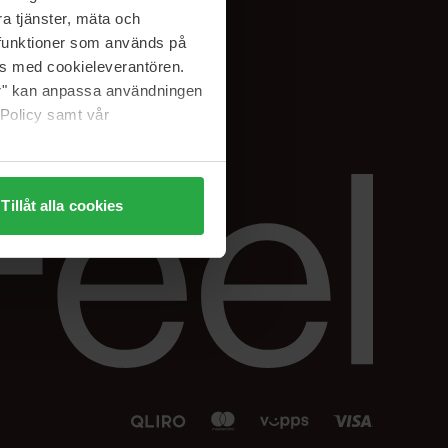
Facebook
a tjänster, mäta och
 min
Instagram
a funktioner som används på
sjon
Linkedin
as med cookieleverantören.
jer" kan anpassa användningen
 Policy samt vår
Tillåt alla cookies