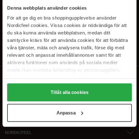
SUBSCRIBE TO OUR
Denna webbplats använder cookies
NEWSLETTER
För att ge dig en bra shoppingupplevelse använder
Nordicfeel cookies. Vissa cookies är nödvändiga för att
E-postadresse
du ska kunna använda webbplatsen, medan ditt
samtycke krävs för att använda cookies för att förbättra
våra tjänster, mäta och analysera trafik, förse dig med
Ved å abonnere godtar du vår
personvernerklæring
. Du kan melde deg
av når som helst.
relevant och anpassat innehåll/annonser samt för att
aktivera funktioner som används på sociala medier
media (kan innefatta behandling av personuppgifter).
Data som samlas in delas med cookieleverantören.
Genom att trycka på "Tillåt alla cookies" accepterar du
alla cookies, medan du under "Detaljer" kan anpassa
Tillåt alla cookies
användningen av cookies. Du kan när som helst återkalla
ditt samtycke. För mer information se vår Cookie Policy
Anpassa
samt vår Integritetspolicy.
NORDICFEEL