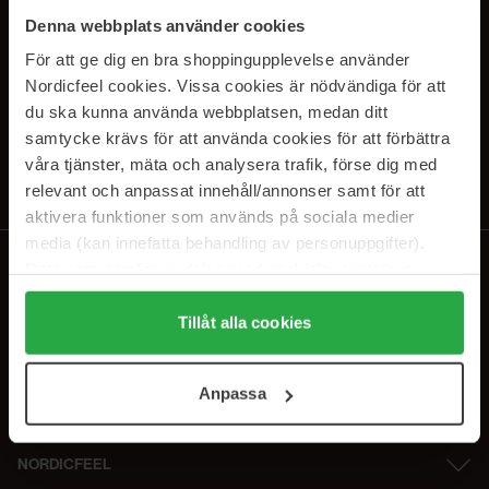
SUBSCRIBE TO OUR
Denna webbplats använder cookies
NEWSLETTER
För att ge dig en bra shoppingupplevelse använder
Nordicfeel cookies. Vissa cookies är nödvändiga för att
E-postadresse
du ska kunna använda webbplatsen, medan ditt
samtycke krävs för att använda cookies för att förbättra
våra tjänster, mäta och analysera trafik, förse dig med
Ved å abonnere godtar du vår
personvernerklæring
. Du kan melde deg
av når som helst.
relevant och anpassat innehåll/annonser samt för att
aktivera funktioner som används på sociala medier
media (kan innefatta behandling av personuppgifter).
Data som samlas in delas med cookieleverantören.
Genom att trycka på "Tillåt alla cookies" accepterar du
alla cookies, medan du under "Detaljer" kan anpassa
Tillåt alla cookies
användningen av cookies. Du kan när som helst återkalla
ditt samtycke. För mer information se vår Cookie Policy
Anpassa
samt vår Integritetspolicy.
NORDICFEEL