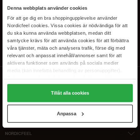
SUBSCRIBE TO OUR
Denna webbplats använder cookies
NEWSLETTER
För att ge dig en bra shoppingupplevelse använder
Nordicfeel cookies. Vissa cookies är nödvändiga för att
E-postadresse
du ska kunna använda webbplatsen, medan ditt
samtycke krävs för att använda cookies för att förbättra
våra tjänster, mäta och analysera trafik, förse dig med
Ved å abonnere godtar du vår
personvernerklæring
. Du kan melde deg
av når som helst.
relevant och anpassat innehåll/annonser samt för att
aktivera funktioner som används på sociala medier
media (kan innefatta behandling av personuppgifter).
Data som samlas in delas med cookieleverantören.
Genom att trycka på "Tillåt alla cookies" accepterar du
alla cookies, medan du under "Detaljer" kan anpassa
Tillåt alla cookies
användningen av cookies. Du kan när som helst återkalla
ditt samtycke. För mer information se vår Cookie Policy
Anpassa
samt vår Integritetspolicy.
NORDICFEEL