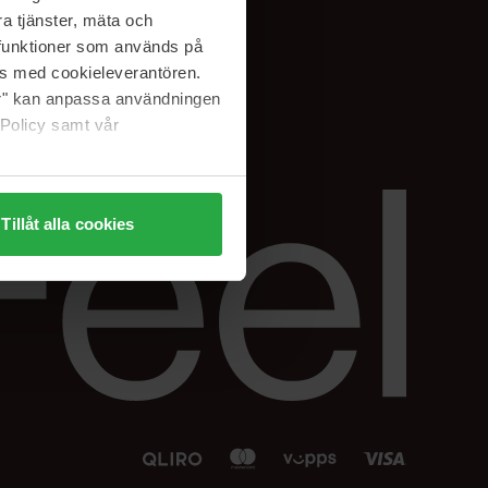
Facebook
a tjänster, mäta och
 min
Instagram
a funktioner som används på
sjon
Linkedin
as med cookieleverantören.
jer" kan anpassa användningen
 Policy samt vår
Tillåt alla cookies