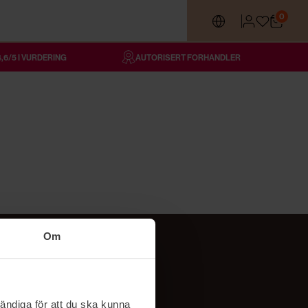
0
4,6/5 I VURDERING
AUTORISERT FORHANDLER
Om
Følg oss
TikTok
ändiga för att du ska kunna