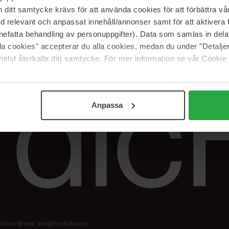
Våre merker
FAQ
itt samtycke krävs för att använda cookies för att förbättra vår
The Beauty Edit
Spor bestillingen
med relevant och anpassat innehåll/annonser samt för att aktiver
Jobb hos oss
Retur og reklama
nefatta behandling av personuppgifter). Data som samlas in del
alla cookies" accepterar du alla cookies, medan du under "Detal
Samarbeidspartner
Blush har blitt
Nordicfeel
elst återkalla ditt samtycke. För mer information se vår Cookie
Anpassa
tockholm
Email:
info@nordicfeel.no