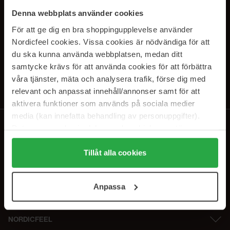
SUBSCRIBE TO OUR
Denna webbplats använder cookies
NEWSLETTER
För att ge dig en bra shoppingupplevelse använder
Nordicfeel cookies. Vissa cookies är nödvändiga för att
E-postadresse
du ska kunna använda webbplatsen, medan ditt
samtycke krävs för att använda cookies för att förbättra
våra tjänster, mäta och analysera trafik, förse dig med
Ved å abonnere godtar du vår
personvernerklæring
. Du kan melde deg
av når som helst.
relevant och anpassat innehåll/annonser samt för att
aktivera funktioner som används på sociala medier
media (kan innefatta behandling av personuppgifter).
Data som samlas in delas med cookieleverantören.
Genom att trycka på "Tillåt alla cookies" accepterar du
alla cookies, medan du under "Detaljer" kan anpassa
Tillåt alla cookies
användningen av cookies. Du kan när som helst återkalla
ditt samtycke. För mer information se vår Cookie Policy
Anpassa
samt vår Integritetspolicy.
NORDICFEEL