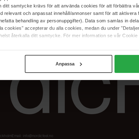
Våre merker
FAQ
itt samtycke krävs för att använda cookies för att förbättra vår
The Beauty Edit
Spor bestillingen
med relevant och anpassat innehåll/annonser samt för att aktiver
Jobb hos oss
Retur og reklama
nefatta behandling av personuppgifter). Data som samlas in del
alla cookies" accepterar du alla cookies, medan du under "Detal
Samarbeidspartner
Blush har blitt
Nordicfeel
elst återkalla ditt samtycke. För mer information se vår Cookie
Anpassa
tockholm
Email:
info@nordicfeel.no