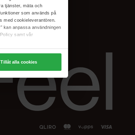
Facebook
a tjänster, mäta och
 min
Instagram
a funktioner som används på
sjon
Linkedin
as med cookieleverantören.
jer" kan anpassa användningen
 Policy samt vår
Tillåt alla cookies