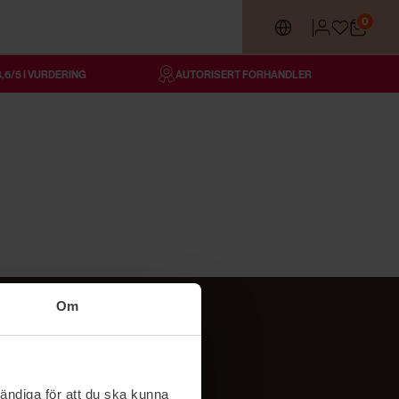
0
4,6/5 I VURDERING
AUTORISERT FORHANDLER
Om
Følg oss
TikTok
ändiga för att du ska kunna