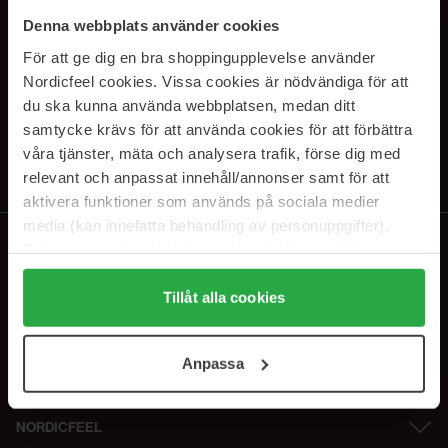
SUBSCRIBE TO OUR
Denna webbplats använder cookies
NEWSLETTER
För att ge dig en bra shoppingupplevelse använder
Nordicfeel cookies. Vissa cookies är nödvändiga för att
E-postadresse
du ska kunna använda webbplatsen, medan ditt
samtycke krävs för att använda cookies för att förbättra
våra tjänster, mäta och analysera trafik, förse dig med
Ved å abonnere godtar du vår
personvernerklæring
. Du kan melde deg
av når som helst.
relevant och anpassat innehåll/annonser samt för att
aktivera funktioner som används på sociala medier
media (kan innefatta behandling av personuppgifter).
Data som samlas in delas med cookieleverantören.
Genom att trycka på "Tillåt alla cookies" accepterar du
alla cookies, medan du under "Detaljer" kan anpassa
Tillåt alla cookies
användningen av cookies. Du kan när som helst återkalla
ditt samtycke. För mer information se vår Cookie Policy
Anpassa
samt vår Integritetspolicy.
NORDICFEEL