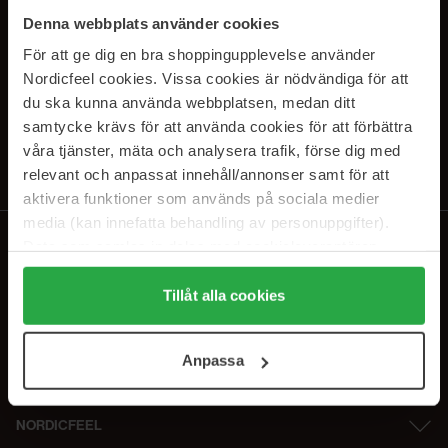
SUBSCRIBE TO OUR
Denna webbplats använder cookies
NEWSLETTER
För att ge dig en bra shoppingupplevelse använder
Nordicfeel cookies. Vissa cookies är nödvändiga för att
E-postadresse
du ska kunna använda webbplatsen, medan ditt
samtycke krävs för att använda cookies för att förbättra
våra tjänster, mäta och analysera trafik, förse dig med
Ved å abonnere godtar du vår
personvernerklæring
. Du kan melde deg
av når som helst.
relevant och anpassat innehåll/annonser samt för att
aktivera funktioner som används på sociala medier
media (kan innefatta behandling av personuppgifter).
Data som samlas in delas med cookieleverantören.
Genom att trycka på "Tillåt alla cookies" accepterar du
alla cookies, medan du under "Detaljer" kan anpassa
Tillåt alla cookies
användningen av cookies. Du kan när som helst återkalla
ditt samtycke. För mer information se vår Cookie Policy
Anpassa
samt vår Integritetspolicy.
NORDICFEEL