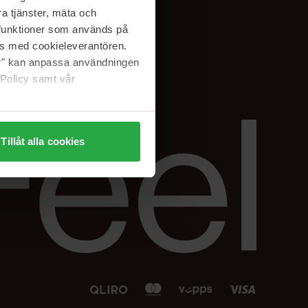
Facebook
a tjänster, mäta och
 min
Instagram
a funktioner som används på
sjon
Linkedin
as med cookieleverantören.
jer" kan anpassa användningen
 Policy samt vår
Tillåt alla cookies