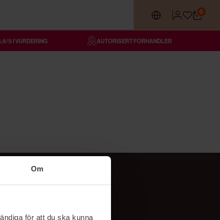
0
4,6/5 I VURDERING
AUTORISERT FORHANDLER
Om
Følg oss
TikTok
ändiga för att du ska kunna