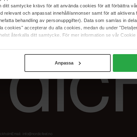
Våre merker
FAQ
itt samtycke krävs för att använda cookies för att förbättra vår
The Beauty Edit
Spor bestillingen
med relevant och anpassat innehåll/annonser samt för att aktiver
Jobb hos oss
Retur og reklama
nefatta behandling av personuppgifter). Data som samlas in del
alla cookies" accepterar du alla cookies, medan du under "Detal
Samarbeidspartner
Blush har blitt
Nordicfeel
elst återkalla ditt samtycke. För mer information se vår Cookie
Anpassa
tockholm
Email:
info@nordicfeel.no