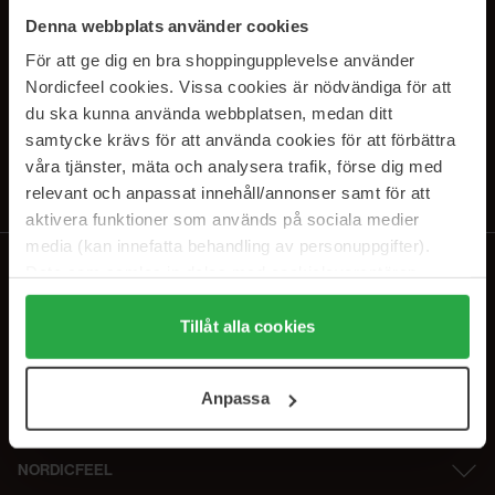
SUBSCRIBE TO OUR
Denna webbplats använder cookies
NEWSLETTER
För att ge dig en bra shoppingupplevelse använder
Nordicfeel cookies. Vissa cookies är nödvändiga för att
E-postadresse
du ska kunna använda webbplatsen, medan ditt
samtycke krävs för att använda cookies för att förbättra
våra tjänster, mäta och analysera trafik, förse dig med
Ved å abonnere godtar du vår
personvernerklæring
. Du kan melde deg
av når som helst.
relevant och anpassat innehåll/annonser samt för att
aktivera funktioner som används på sociala medier
media (kan innefatta behandling av personuppgifter).
Data som samlas in delas med cookieleverantören.
Genom att trycka på "Tillåt alla cookies" accepterar du
alla cookies, medan du under "Detaljer" kan anpassa
Tillåt alla cookies
användningen av cookies. Du kan när som helst återkalla
ditt samtycke. För mer information se vår Cookie Policy
Anpassa
samt vår Integritetspolicy.
NORDICFEEL