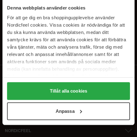
SUBSCRIBE TO OUR
Denna webbplats använder cookies
NEWSLETTER
För att ge dig en bra shoppingupplevelse använder
Nordicfeel cookies. Vissa cookies är nödvändiga för att
E-postadresse
du ska kunna använda webbplatsen, medan ditt
samtycke krävs för att använda cookies för att förbättra
våra tjänster, mäta och analysera trafik, förse dig med
Ved å abonnere godtar du vår
personvernerklæring
. Du kan melde deg
av når som helst.
relevant och anpassat innehåll/annonser samt för att
aktivera funktioner som används på sociala medier
media (kan innefatta behandling av personuppgifter).
Data som samlas in delas med cookieleverantören.
Genom att trycka på "Tillåt alla cookies" accepterar du
alla cookies, medan du under "Detaljer" kan anpassa
Tillåt alla cookies
användningen av cookies. Du kan när som helst återkalla
ditt samtycke. För mer information se vår Cookie Policy
Anpassa
samt vår Integritetspolicy.
NORDICFEEL