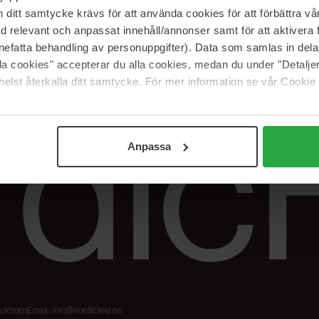
Våre merker
FAQ
itt samtycke krävs för att använda cookies för att förbättra vår
The Beauty Edit
Spor bestillingen
med relevant och anpassat innehåll/annonser samt för att aktiver
Jobb hos oss
Retur og reklama
nefatta behandling av personuppgifter). Data som samlas in del
alla cookies" accepterar du alla cookies, medan du under "Detal
Samarbeidspartner
Blush har blitt
elst återkalla ditt samtycke. För mer information se vår Cookie
Nordicfeel
Anpassa
tockholm
Email:
info@nordicfeel.no