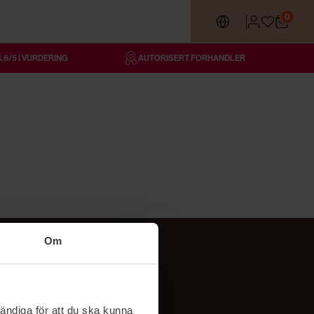
0
4,6/5 I VURDERING
AUTORISERT FORHANDLER
Om
Følg oss
TikTok
ändiga för att du ska kunna