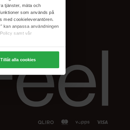
Facebook
a tjänster, mäta och
 min
Instagram
a funktioner som används på
sjon
Linkedin
as med cookieleverantören.
jer" kan anpassa användningen
 Policy samt vår
Tillåt alla cookies