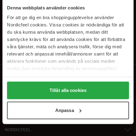
SUBSCRIBE TO OUR
Denna webbplats använder cookies
NEWSLETTER
För att ge dig en bra shoppingupplevelse använder
Nordicfeel cookies. Vissa cookies är nödvändiga för att
E-postadresse
du ska kunna använda webbplatsen, medan ditt
samtycke krävs för att använda cookies för att förbättra
våra tjänster, mäta och analysera trafik, förse dig med
Ved å abonnere godtar du vår
personvernerklæring
. Du kan melde deg
av når som helst.
relevant och anpassat innehåll/annonser samt för att
aktivera funktioner som används på sociala medier
media (kan innefatta behandling av personuppgifter).
Data som samlas in delas med cookieleverantören.
Genom att trycka på "Tillåt alla cookies" accepterar du
alla cookies, medan du under "Detaljer" kan anpassa
Tillåt alla cookies
användningen av cookies. Du kan när som helst återkalla
ditt samtycke. För mer information se vår Cookie Policy
Anpassa
samt vår Integritetspolicy.
NORDICFEEL