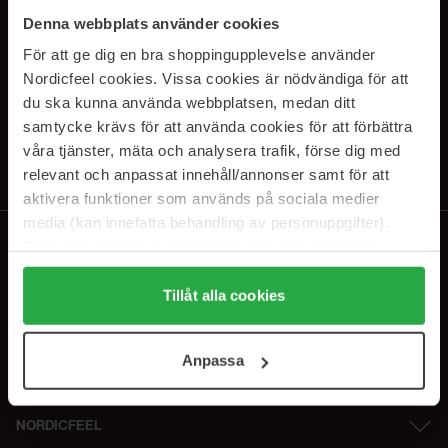
SUBSCRIBE TO OUR
Denna webbplats använder cookies
NEWSLETTER
För att ge dig en bra shoppingupplevelse använder
Nordicfeel cookies. Vissa cookies är nödvändiga för att
E-postadresse
du ska kunna använda webbplatsen, medan ditt
samtycke krävs för att använda cookies för att förbättra
våra tjänster, mäta och analysera trafik, förse dig med
Ved å abonnere godtar du vår
personvernerklæring
. Du kan melde deg
av når som helst.
relevant och anpassat innehåll/annonser samt för att
aktivera funktioner som används på sociala medier
media (kan innefatta behandling av personuppgifter).
Data som samlas in delas med cookieleverantören.
Genom att trycka på "Tillåt alla cookies" accepterar du
alla cookies, medan du under "Detaljer" kan anpassa
Tillåt alla cookies
användningen av cookies. Du kan när som helst återkalla
ditt samtycke. För mer information se vår Cookie Policy
Anpassa
samt vår Integritetspolicy.
NORDICFEEL