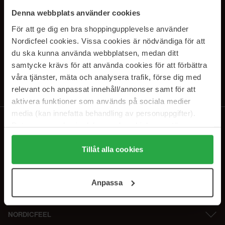
SUBSCRIBE TO OUR
Denna webbplats använder cookies
NEWSLETTER
För att ge dig en bra shoppingupplevelse använder
Nordicfeel cookies. Vissa cookies är nödvändiga för att
E-postadresse
du ska kunna använda webbplatsen, medan ditt
samtycke krävs för att använda cookies för att förbättra
våra tjänster, mäta och analysera trafik, förse dig med
Ved å abonnere godtar du vår
personvernerklæring
. Du kan melde deg
av når som helst.
relevant och anpassat innehåll/annonser samt för att
aktivera funktioner som används på sociala medier
media (kan innefatta behandling av personuppgifter).
Data som samlas in delas med cookieleverantören.
Genom att trycka på "Tillåt alla cookies" accepterar du
alla cookies, medan du under "Detaljer" kan anpassa
Tillåt alla cookies
användningen av cookies. Du kan när som helst återkalla
ditt samtycke. För mer information se vår Cookie Policy
Anpassa
samt vår Integritetspolicy.
NORDICFEEL