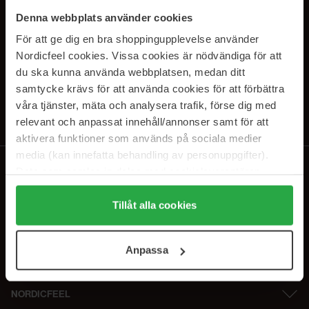
SUBSCRIBE TO OUR
Denna webbplats använder cookies
NEWSLETTER
För att ge dig en bra shoppingupplevelse använder
Nordicfeel cookies. Vissa cookies är nödvändiga för att
E-postadresse
du ska kunna använda webbplatsen, medan ditt
samtycke krävs för att använda cookies för att förbättra
våra tjänster, mäta och analysera trafik, förse dig med
personvernerklæring
Ved å abonnere godtar du vår
. Du kan melde deg
av når som helst.
relevant och anpassat innehåll/annonser samt för att
aktivera funktioner som används på sociala medier
media (kan innefatta behandling av personuppgifter).
Data som samlas in delas med cookieleverantören.
Genom att trycka på "Tillåt alla cookies" accepterar du
alla cookies, medan du under "Detaljer" kan anpassa
Tillåt alla cookies
användningen av cookies. Du kan när som helst återkalla
ditt samtycke. För mer information se vår Cookie Policy
Anpassa
samt vår Integritetspolicy.
NORDICFEEL