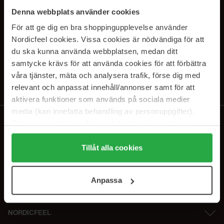
SUBSCRIBE TO OUR
Denna webbplats använder cookies
NEWSLETTER
För att ge dig en bra shoppingupplevelse använder
Nordicfeel cookies. Vissa cookies är nödvändiga för att
E-postadresse
du ska kunna använda webbplatsen, medan ditt
samtycke krävs för att använda cookies för att förbättra
våra tjänster, mäta och analysera trafik, förse dig med
Ved å abonnere godtar du vår
personvernerklæring
. Du kan melde deg
av når som helst.
relevant och anpassat innehåll/annonser samt för att
aktivera funktioner som används på sociala medier
media (kan innefatta behandling av personuppgifter).
Data som samlas in delas med cookieleverantören.
Genom att trycka på "Tillåt alla cookies" accepterar du
alla cookies, medan du under "Detaljer" kan anpassa
Tillåt alla cookies
användningen av cookies. Du kan när som helst återkalla
ditt samtycke. För mer information se vår Cookie Policy
Anpassa
samt vår Integritetspolicy.
NORDICFEEL