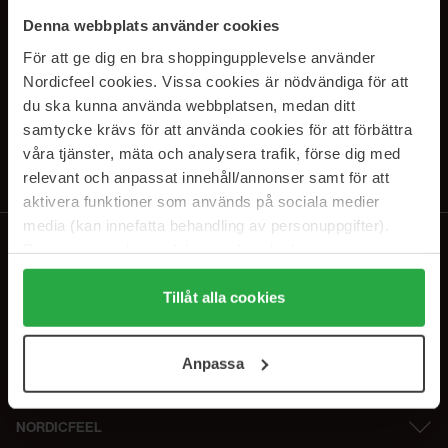
SUBSCRIBE TO OUR
Denna webbplats använder cookies
NEWSLETTER
För att ge dig en bra shoppingupplevelse använder
Nordicfeel cookies. Vissa cookies är nödvändiga för att
E-postadresse
du ska kunna använda webbplatsen, medan ditt
samtycke krävs för att använda cookies för att förbättra
våra tjänster, mäta och analysera trafik, förse dig med
Ved å abonnere godtar du vår
personvernerklæring
. Du kan melde deg
av når som helst.
relevant och anpassat innehåll/annonser samt för att
aktivera funktioner som används på sociala medier
media (kan innefatta behandling av personuppgifter).
Data som samlas in delas med cookieleverantören.
Genom att trycka på "Tillåt alla cookies" accepterar du
alla cookies, medan du under "Detaljer" kan anpassa
Tillåt alla cookies
användningen av cookies. Du kan när som helst återkalla
ditt samtycke. För mer information se vår Cookie Policy
Anpassa
samt vår Integritetspolicy.
NORDICFEEL