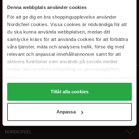
SUBSCRIBE TO OUR
Denna webbplats använder cookies
NEWSLETTER
För att ge dig en bra shoppingupplevelse använder
Nordicfeel cookies. Vissa cookies är nödvändiga för att
E-postadresse
du ska kunna använda webbplatsen, medan ditt
samtycke krävs för att använda cookies för att förbättra
våra tjänster, mäta och analysera trafik, förse dig med
Ved å abonnere godtar du vår
personvernerklæring
. Du kan melde deg
av når som helst.
relevant och anpassat innehåll/annonser samt för att
aktivera funktioner som används på sociala medier
media (kan innefatta behandling av personuppgifter).
Data som samlas in delas med cookieleverantören.
Genom att trycka på "Tillåt alla cookies" accepterar du
alla cookies, medan du under "Detaljer" kan anpassa
Tillåt alla cookies
användningen av cookies. Du kan när som helst återkalla
ditt samtycke. För mer information se vår Cookie Policy
Anpassa
samt vår Integritetspolicy.
NORDICFEEL