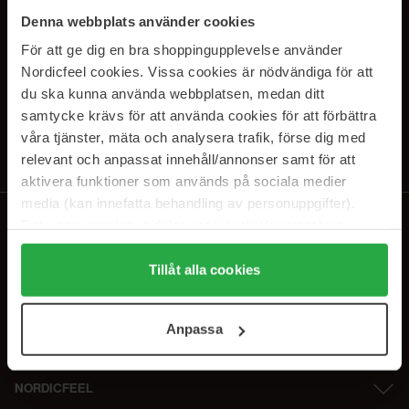
SUBSCRIBE TO OUR
Denna webbplats använder cookies
NEWSLETTER
För att ge dig en bra shoppingupplevelse använder
Nordicfeel cookies. Vissa cookies är nödvändiga för att
E-postadresse
du ska kunna använda webbplatsen, medan ditt
samtycke krävs för att använda cookies för att förbättra
våra tjänster, mäta och analysera trafik, förse dig med
Ved å abonnere godtar du vår
personvernerklæring
. Du kan melde deg
av når som helst.
relevant och anpassat innehåll/annonser samt för att
aktivera funktioner som används på sociala medier
media (kan innefatta behandling av personuppgifter).
Data som samlas in delas med cookieleverantören.
Genom att trycka på "Tillåt alla cookies" accepterar du
alla cookies, medan du under "Detaljer" kan anpassa
Tillåt alla cookies
användningen av cookies. Du kan när som helst återkalla
ditt samtycke. För mer information se vår Cookie Policy
Anpassa
samt vår Integritetspolicy.
NORDICFEEL