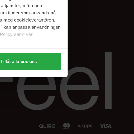
Facebook
a tjänster, mäta och
 min
Instagram
a funktioner som används på
sjon
Linkedin
as med cookieleverantören.
jer" kan anpassa användningen
 Policy samt vår
Tillåt alla cookies