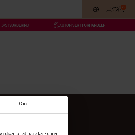
0
4,6/5 I VURDERING
AUTORISERT FORHANDLER
Om
Følg oss
TikTok
ändiga för att du ska kunna