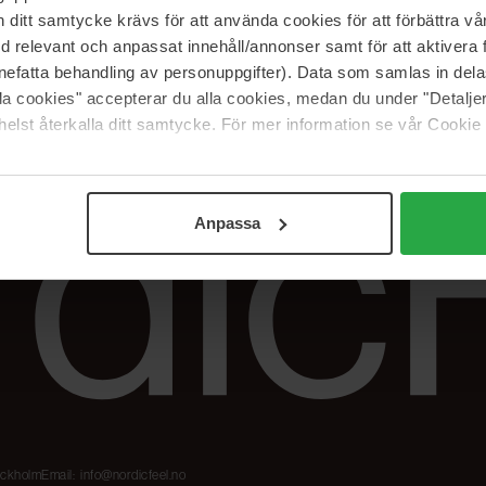
Våre merker
FAQ
itt samtycke krävs för att använda cookies för att förbättra vår
The Beauty Edit
Spor bestillingen
med relevant och anpassat innehåll/annonser samt för att aktiver
Jobb hos oss
Retur og reklama
nefatta behandling av personuppgifter). Data som samlas in del
alla cookies" accepterar du alla cookies, medan du under "Detal
Samarbeidspartner
Blush har blitt
Nordicfeel
elst återkalla ditt samtycke. För mer information se vår Cookie
Anpassa
tockholm
Email:
info@nordicfeel.no