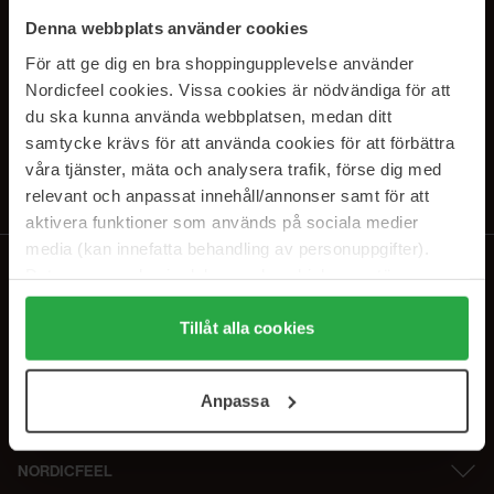
SUBSCRIBE TO OUR
Denna webbplats använder cookies
NEWSLETTER
För att ge dig en bra shoppingupplevelse använder
Nordicfeel cookies. Vissa cookies är nödvändiga för att
E-postadresse
du ska kunna använda webbplatsen, medan ditt
samtycke krävs för att använda cookies för att förbättra
våra tjänster, mäta och analysera trafik, förse dig med
Ved å abonnere godtar du vår
personvernerklæring
. Du kan melde deg
av når som helst.
relevant och anpassat innehåll/annonser samt för att
aktivera funktioner som används på sociala medier
media (kan innefatta behandling av personuppgifter).
Data som samlas in delas med cookieleverantören.
Genom att trycka på "Tillåt alla cookies" accepterar du
alla cookies, medan du under "Detaljer" kan anpassa
Tillåt alla cookies
användningen av cookies. Du kan när som helst återkalla
ditt samtycke. För mer information se vår Cookie Policy
Anpassa
samt vår Integritetspolicy.
NORDICFEEL