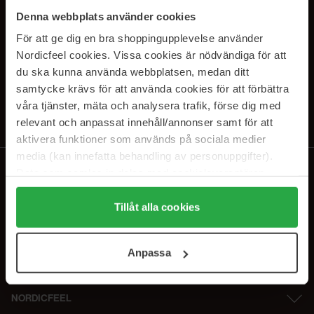
SUBSCRIBE TO OUR
Denna webbplats använder cookies
NEWSLETTER
För att ge dig en bra shoppingupplevelse använder
Nordicfeel cookies. Vissa cookies är nödvändiga för att
E-postadresse
du ska kunna använda webbplatsen, medan ditt
samtycke krävs för att använda cookies för att förbättra
våra tjänster, mäta och analysera trafik, förse dig med
Ved å abonnere godtar du vår
personvernerklæring
. Du kan melde deg
av når som helst.
relevant och anpassat innehåll/annonser samt för att
aktivera funktioner som används på sociala medier
media (kan innefatta behandling av personuppgifter).
Data som samlas in delas med cookieleverantören.
Genom att trycka på "Tillåt alla cookies" accepterar du
alla cookies, medan du under "Detaljer" kan anpassa
Tillåt alla cookies
användningen av cookies. Du kan när som helst återkalla
ditt samtycke. För mer information se vår Cookie Policy
Anpassa
samt vår Integritetspolicy.
NORDICFEEL