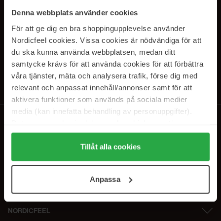
SUBSCRIBE TO OUR
Denna webbplats använder cookies
NEWSLETTER
För att ge dig en bra shoppingupplevelse använder
Nordicfeel cookies. Vissa cookies är nödvändiga för att
E-postadresse
du ska kunna använda webbplatsen, medan ditt
samtycke krävs för att använda cookies för att förbättra
våra tjänster, mäta och analysera trafik, förse dig med
Ved å abonnere godtar du vår
personvernerklæring
. Du kan melde deg
av når som helst.
relevant och anpassat innehåll/annonser samt för att
aktivera funktioner som används på sociala medier
media (kan innefatta behandling av personuppgifter).
Data som samlas in delas med cookieleverantören.
Genom att trycka på "Tillåt alla cookies" accepterar du
alla cookies, medan du under "Detaljer" kan anpassa
Tillåt alla cookies
användningen av cookies. Du kan när som helst återkalla
ditt samtycke. För mer information se vår Cookie Policy
Anpassa
samt vår Integritetspolicy.
NORDICFEEL