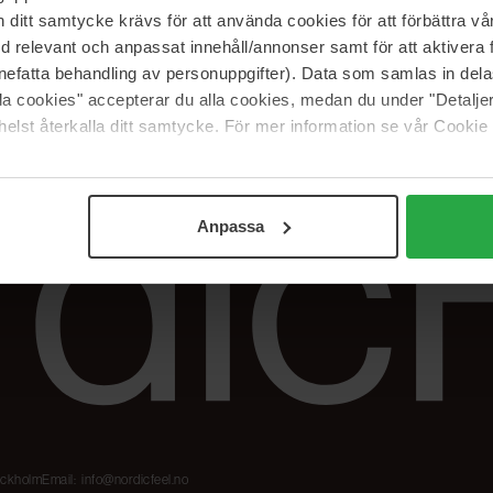
Våre merker
FAQ
itt samtycke krävs för att använda cookies för att förbättra vår
The Beauty Edit
Spor bestillingen
med relevant och anpassat innehåll/annonser samt för att aktiver
Jobb hos oss
Retur og reklama
nefatta behandling av personuppgifter). Data som samlas in del
alla cookies" accepterar du alla cookies, medan du under "Detal
Samarbeidspartner
Blush har blitt
elst återkalla ditt samtycke. För mer information se vår Cookie
Nordicfeel
Anpassa
tockholm
Email:
info@nordicfeel.no