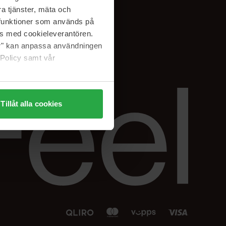
Facebook
a tjänster, mäta och
 min
Instagram
a funktioner som används på
sjon
Linkedin
as med cookieleverantören.
jer" kan anpassa användningen
 Policy samt vår
Tillåt alla cookies