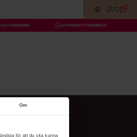
0
4,6/5 I VURDERING
AUTORISERT FORHANDLER
Om
Følg oss
TikTok
ändiga för att du ska kunna